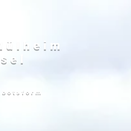
Mülheim
sel
ebotsform