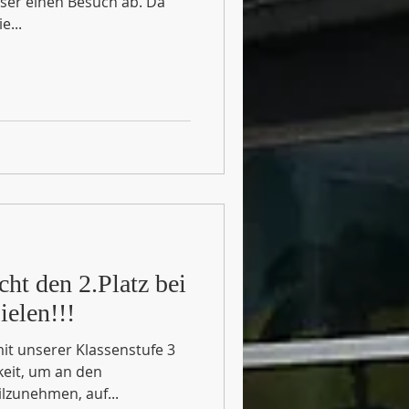
ser einen Besuch ab. Da
e...
ht den 2.Platz bei
elen!!!
it unserer Klassenstufe 3
keit, um an den
lzunehmen, auf...