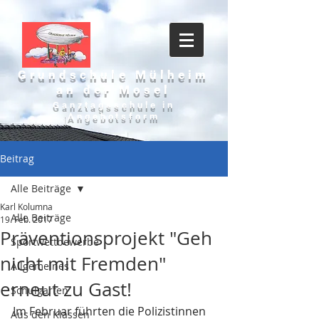
Grundschule Mülheim
an der Mosel
Ganztagsschule in
Angebotsform
Beitrag
Alle Beiträge
Karl Kolumna
Alle Beiträge
19. Feb. 2017
Präventionsprojekt "Geh
Sportwettbewerbe
nicht mit Fremden"
Allgemeines
erneut zu Gast!
Schulgarten
Im Februar führten die Polizistinnen 
Aus den Klassen