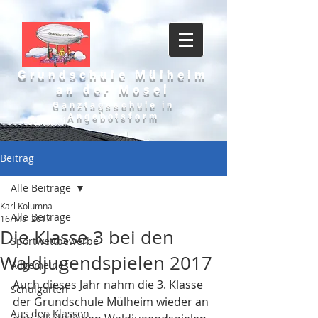
Grundschule Mülheim
an der Mosel
Ganztagsschule in
Angebotsform
Beitrag
Alle Beiträge
Karl Kolumna
Alle Beiträge
16. Mai 2017
Die Klasse 3 bei den
Sportwettbewerbe
Waldjugendspielen 2017
Allgemeines
Auch dieses Jahr nahm die 3. Klasse 
Schulgarten
der Grundschule Mülheim wieder an 
Aus den Klassen