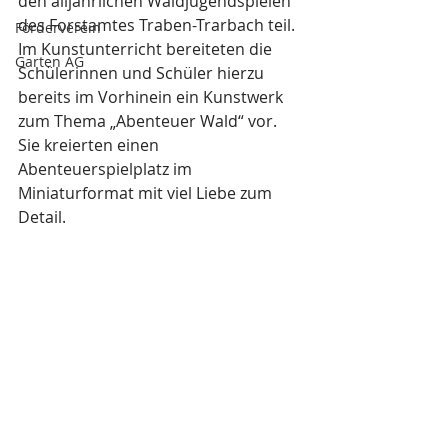
den alljährlichen Waldjugendspielen 
des Forstamtes Traben-Trarbach teil. 
Förderverein
Im Kunstunterricht bereiteten die 
Garten AG
Schülerinnen und Schüler hierzu 
bereits im Vorhinein ein Kunstwerk 
zum Thema „Abenteuer Wald“ vor. 
Sie kreierten einen 
Abenteuerspielplatz im 
Miniaturformat mit viel Liebe zum 
Detail.