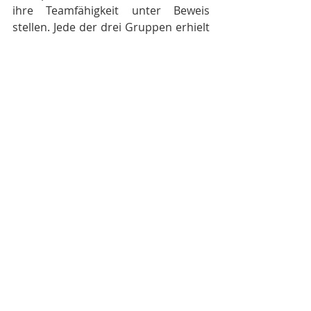
ihre Teamfähigkeit unter Beweis 
stellen. Jede der drei Gruppen erhielt 
bei den Aktivitäten Silbermünzen. Am 
Ende hatten alle drei Gruppen 
gewonnen und insgesamt 14 Münzen 
gesammelt.
Als Belohnung durfte sich jedes KInd 
einen Edelstein aus der Schatztruhe 
aussuchen.
Ein herzliches Dankeschön an dieser 
Stelle an den Förderverein, der die 
gesamten Buskosten für die Kinder 
bezahlt. 
Aktuelle Beiträge
Alle ansehen