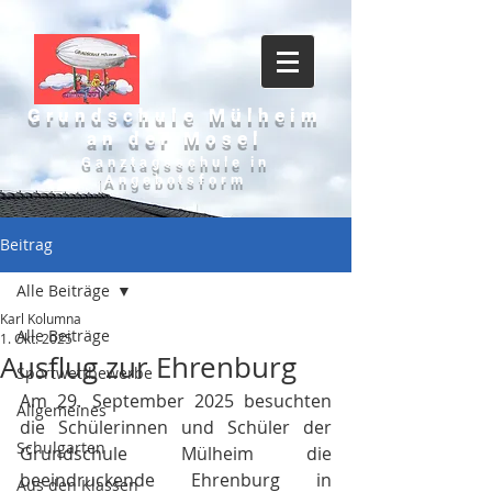
Grundschule Mülheim
an der Mosel
Ganztagsschule in
Angebotsform
Beitrag
Alle Beiträge
Karl Kolumna
Alle Beiträge
1. Okt. 2025
Ausflug zur Ehrenburg
Sportwettbewerbe
Am 29. September 2025 besuchten 
Allgemeines
die Schülerinnen und Schüler der 
Schulgarten
Grundschule Mülheim die 
beeindruckende Ehrenburg in 
Aus den Klassen