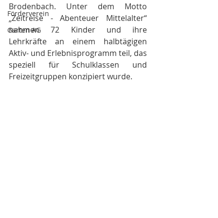
Brodenbach. Unter dem Motto 
Förderverein
„Zeitreise - Abenteuer Mittelalter“ 
nahmen 72 Kinder und ihre 
Garten AG
Lehrkräfte an einem halbtägigen 
Aktiv- und Erlebnisprogramm teil, das 
speziell für Schulklassen und 
Freizeitgruppen konzipiert wurde.