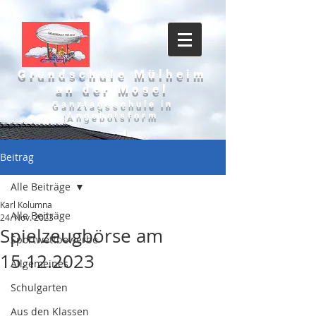
Grundschule Mülheim
an der Mosel
Ganztagsschule in
Angebotsform
Beitrag
Alle Beiträge
Karl Kolumna
Alle Beiträge
24. Nov. 2023
Spielzeugbörse am
Sportwettbewerbe
15.12.2023
Allgemeines
Schulgarten
Aus den Klassen