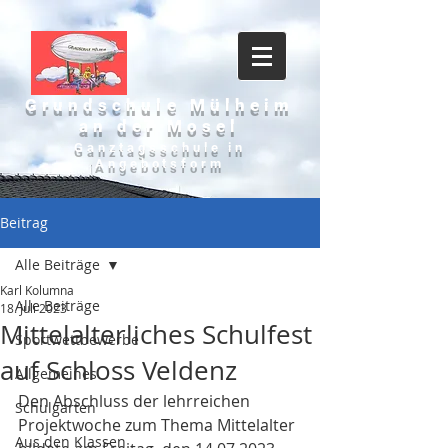
Grundschule Mülheim
an der Mosel
Ganztagsschule in
Angebotsform
Beitrag
Alle Beiträge
Karl Kolumna
Alle Beiträge
18. Juli 2023
Mittelalterliches Schulfest
Sportwettbewerbe
auf Schloss Veldenz
Allgemeines
Den Abschluss der lehrreichen 
Schulgarten
Projektwoche zum Thema Mittelalter 
Aus den Klassen