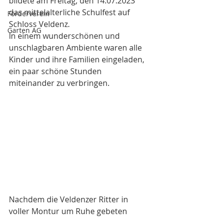
bildete am Freitag, den 14.07.2023 
das mittelalterliche Schulfest auf 
Förderverein
Schloss Veldenz.
Garten AG
In einem wunderschönen und 
unschlagbaren Ambiente waren alle 
Kinder und ihre Familien eingeladen, 
ein paar schöne Stunden 
miteinander zu verbringen.
Nachdem die Veldenzer Ritter in 
voller Montur um Ruhe gebeten 