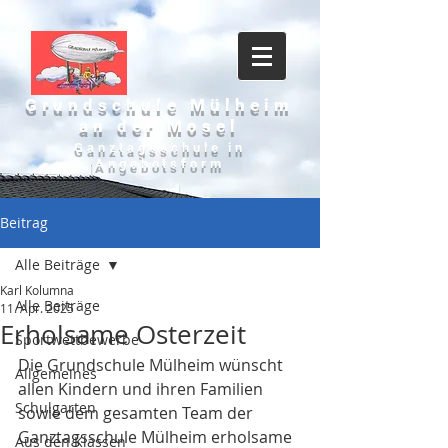
Grundschule Mülheim
an der Mosel
Ganztagsschule in
Angebotsform
Beitrag
Alle Beiträge
Karl Kolumna
Alle Beiträge
11. Apr. 2025
Erholsame Osterzeit
Sportwettbewerbe
Die Grundschule Mülheim wünscht 
Allgemeines
allen Kindern und ihren Familien 
Schulgarten
sowie dem gesamten Team der 
Ganztagsschule Mülheim erholsame 
Aus den Klassen