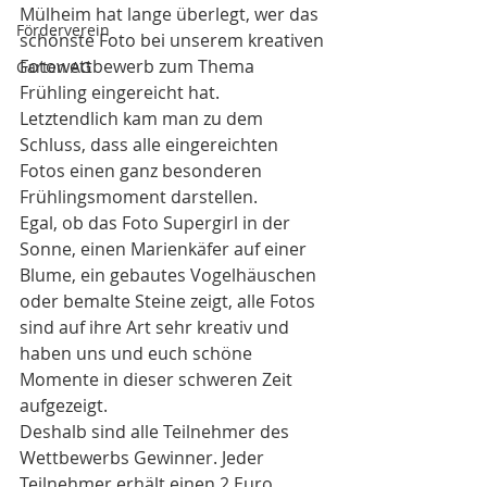
Mülheim hat lange überlegt, wer das 
Förderverein
schönste Foto bei unserem kreativen 
Fotowettbewerb zum Thema 
Garten AG
Frühling eingereicht hat.
Letztendlich kam man zu dem 
Schluss, dass alle eingereichten 
Fotos einen ganz besonderen 
Frühlingsmoment darstellen.
Egal, ob das Foto Supergirl in der 
Sonne, einen Marienkäfer auf einer 
Blume, ein gebautes Vogelhäuschen 
oder bemalte Steine zeigt, alle Fotos 
sind auf ihre Art sehr kreativ und 
haben uns und euch schöne 
Momente in dieser schweren Zeit 
aufgezeigt.
Deshalb sind alle Teilnehmer des 
Wettbewerbs Gewinner. Jeder 
Teilnehmer erhält einen 2 Euro 