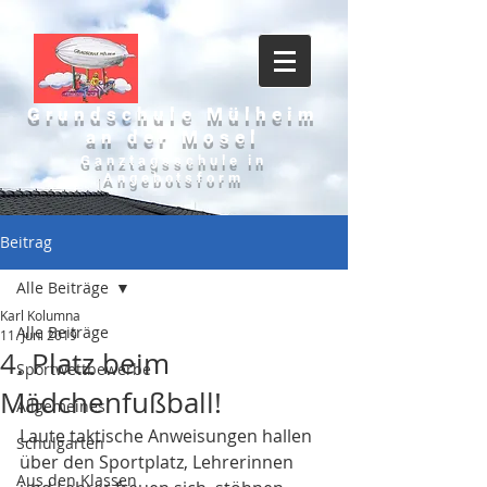
Grundschule Mülheim
an der Mosel
Ganztagsschule in
Angebotsform
Beitrag
Alle Beiträge
Karl Kolumna
Alle Beiträge
11. Juni 2019
4. Platz beim
Sportwettbewerbe
Mädchenfußball!
Allgemeines
Laute taktische Anweisungen hallen 
Schulgarten
über den Sportplatz, Lehrerinnen 
Aus den Klassen