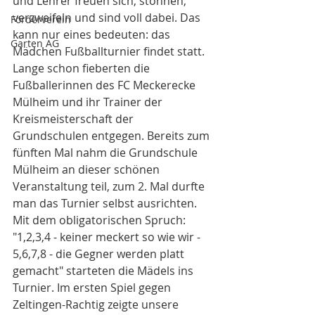
und Lehrer freuen sich, stöhnen, 
verzweifeln und sind voll dabei. Das 
Förderverein
kann nur eines bedeuten: das 
Garten AG
Mädchen Fußballturnier findet statt. 
Lange schon fieberten die 
Fußballerinnen des FC Meckerecke 
Mülheim und ihr Trainer der 
Kreismeisterschaft der 
Grundschulen entgegen. Bereits zum 
fünften Mal nahm die Grundschule 
Mülheim an dieser schönen 
Veranstaltung teil, zum 2. Mal durfte 
man das Turnier selbst ausrichten.
Mit dem obligatorischen Spruch: 
"1,2,3,4 - keiner meckert so wie wir - 
5,6,7,8 - die Gegner werden platt 
gemacht" starteten die Mädels ins 
Turnier. Im ersten Spiel gegen 
Zeltingen-Rachtig zeigte unsere 