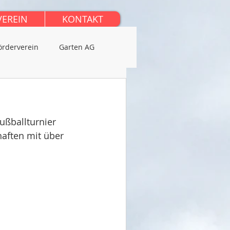
VEREIN
KONTAKT
örderverein
Garten AG
ßballturnier 
aften mit über 