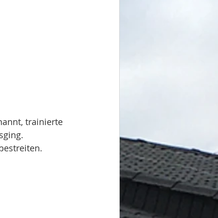
nnt, trainierte 
sging.
bestreiten.