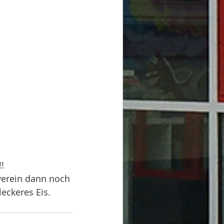
!
verein dann noch 
eckeres Eis. 