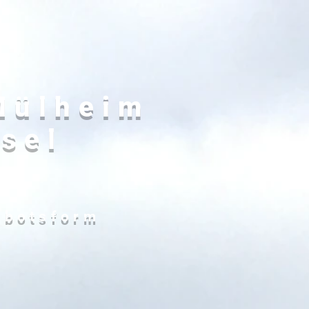
Mülheim
sel
ebotsform