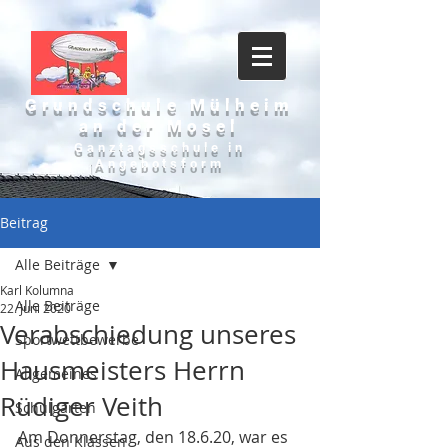
Grundschule Mülheim
an der Mosel
Ganztagsschule in
Angebotsform
Beitrag
Alle Beiträge
Karl Kolumna
Alle Beiträge
22. Juni 2020
Verabschiedung unseres
Sportwettbewerbe
Hausmeisters Herrn
Allgemeines
Rüdiger Veith
Schulgarten
Am Donnerstag, den 18.6.20, war es 
Aus den Klassen