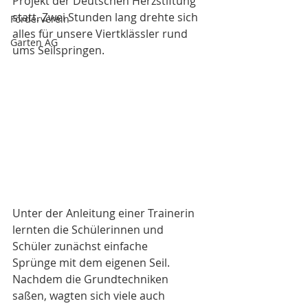
Projekt der Deutschen Herzstiftung 
statt. Zwei Stunden lang drehte sich 
Förderverein
alles für unsere Viertklässler rund 
Garten AG
ums Seilspringen.
Unter der Anleitung einer Trainerin 
lernten die Schülerinnen und 
Schüler zunächst einfache 
Sprünge mit dem eigenen Seil. 
Nachdem die Grundtechniken 
saßen, wagten sich viele auch 