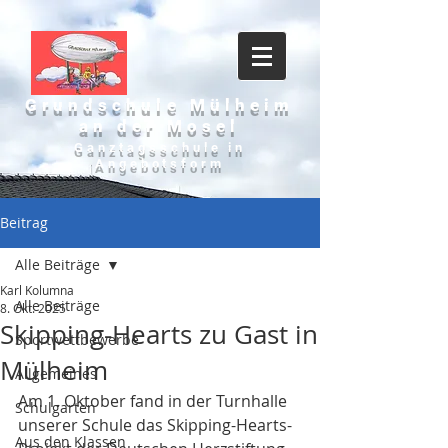
Grundschule Mülheim
an der Mosel
Ganztagsschule in
Angebotsform
Beitrag
Alle Beiträge
Karl Kolumna
Alle Beiträge
8. Okt. 2025
Skipping-Hearts zu Gast in
Sportwettbewerbe
Mülheim
Allgemeines
Am 1. Oktober fand in der Turnhalle 
Schulgarten
unserer Schule das Skipping-Hearts-
Aus den Klassen