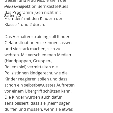
Geisen und Frau Nicole Klein der 
Polizeiinspektion Bernkastel-Kues 
Förderverein
das Programm „Geh nicht mit 
Garten AG
Fremden“ mit den Kindern der 
Klasse 1 und 2 durch.
Das Verhaltenstraining soll Kinder 
Gefahrsituationen erkennen lassen 
und sie stark machen, sich zu 
wehren. Mit verschiedenen Medien 
(Handpuppen, Gruppen-, 
Rollenspiel) vermittelten die 
Polizistinnen kindgerecht, wie die 
Kinder reagieren sollen und dass 
schon ein selbstbewusstes Auftreten 
vor einem Übergriff schützen kann. 
Die Kinder wurden auch dafür 
sensibilisiert, dass sie „nein“ sagen 
dürfen und müssen, wenn sie etwas 