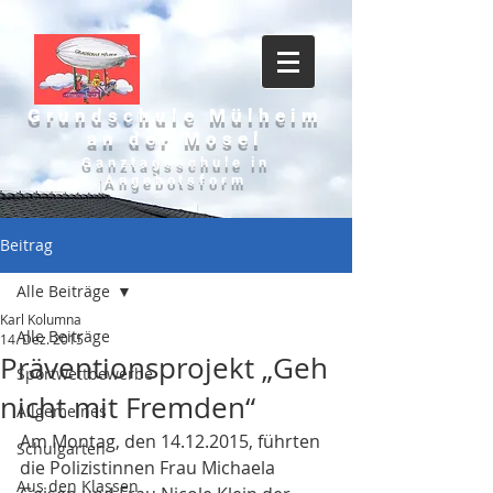
Grundschule Mülheim
an der Mosel
Ganztagsschule in
Angebotsform
Beitrag
Alle Beiträge
Karl Kolumna
Alle Beiträge
14. Dez. 2015
Präventionsprojekt „Geh
Sportwettbewerbe
nicht mit Fremden“
Allgemeines
Am Montag, den 14.12.2015, führten 
Schulgarten
die Polizistinnen Frau Michaela 
Aus den Klassen