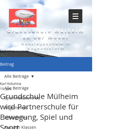
Grundschule Mülheim
an der Mosel
Ganztagsschule in
Angebotsform
Beitrag
Alle Beiträge
Karl Kolumna
Alle Beiträge
19. Juni
Grundschule Mülheim
Sportwettbewerbe
wird Partnerschule für
Allgemeines
Bewegung, Spiel und
Schulgarten
Sport
Aus den Klassen