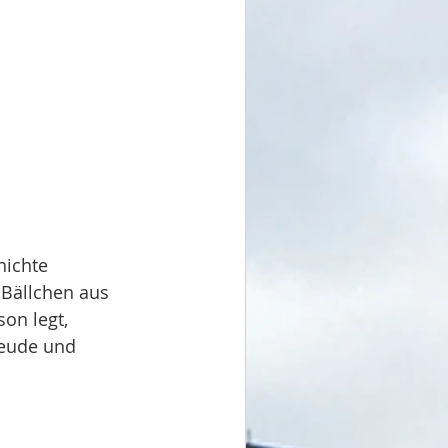
hichte 
 Bällchen aus 
on legt, 
reude und 