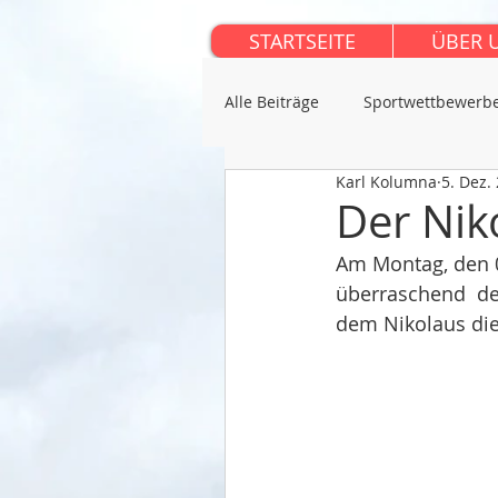
STARTSEITE
ÜBER 
Alle Beiträge
Sportwettbewerb
Karl Kolumna
5. Dez.
Der Nik
Am Montag, den 0
überraschend  der
dem Nikolaus di