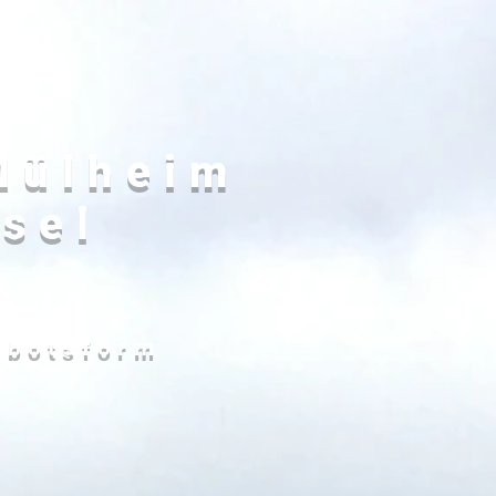
Mülheim
sel
ebotsform