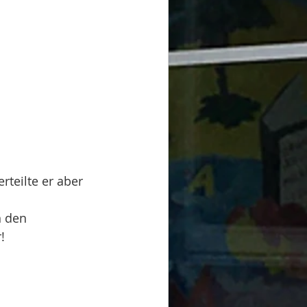
teilte er aber 
n den 
!