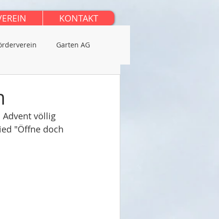
VEREIN
KONTAKT
örderverein
Garten AG
m
Advent völlig 
ied "Öffne doch 