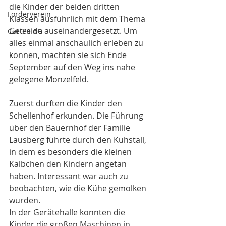
die Kinder der beiden dritten 
Förderverein
Klassen ausführlich mit dem Thema 
Getreide auseinandergesetzt. Um 
Garten AG
alles einmal anschaulich erleben zu 
können, machten sie sich Ende 
September auf den Weg ins nahe 
gelegene Monzelfeld.
Zuerst durften die Kinder den 
Schellenhof erkunden. Die Führung 
über den Bauernhof der Familie 
Lausberg führte durch den Kuhstall, 
in dem es besonders die kleinen 
Kälbchen den Kindern angetan 
haben. Interessant war auch zu 
beobachten, wie die Kühe gemolken 
wurden.
In der Gerätehalle konnten die 
Kinder die großen Maschinen in 