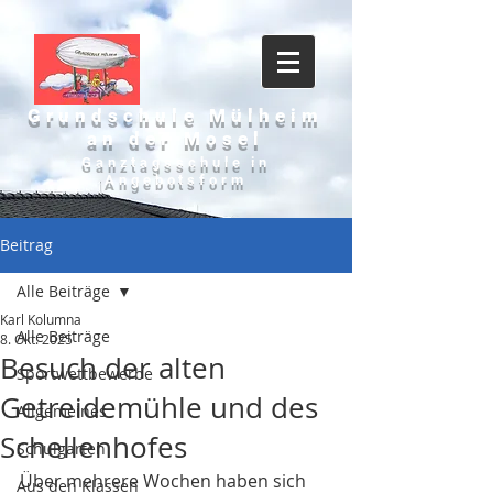
Grundschule Mülheim
an der Mosel
Ganztagsschule in
Angebotsform
Beitrag
Alle Beiträge
Karl Kolumna
Alle Beiträge
8. Okt. 2025
Besuch der alten
Sportwettbewerbe
Getreidemühle und des
Allgemeines
Schellenhofes
Schulgarten
Über mehrere Wochen haben sich 
Aus den Klassen